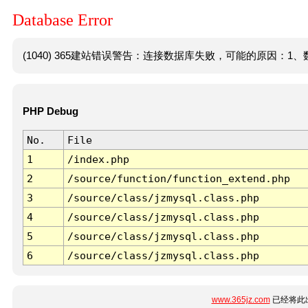
Database Error
(1040) 365建站错误警告：连接数据库失败，可能的原因：1、数
PHP Debug
No.
File
1
/index.php
2
/source/function/function_extend.php
3
/source/class/jzmysql.class.php
4
/source/class/jzmysql.class.php
5
/source/class/jzmysql.class.php
6
/source/class/jzmysql.class.php
www.365jz.com
已经将此