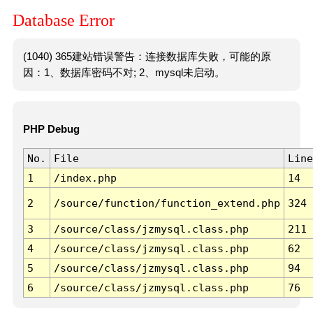
Database Error
(1040) 365建站错误警告：连接数据库失败，可能的原
因：1、数据库密码不对; 2、mysql未启动。
PHP Debug
No.
File
Line
1
/index.php
14
2
/source/function/function_extend.php
324
3
/source/class/jzmysql.class.php
211
4
/source/class/jzmysql.class.php
62
5
/source/class/jzmysql.class.php
94
6
/source/class/jzmysql.class.php
76