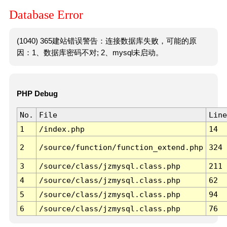
Database Error
(1040) 365建站错误警告：连接数据库失败，可能的原
因：1、数据库密码不对; 2、mysql未启动。
PHP Debug
No.
File
Line
1
/index.php
14
2
/source/function/function_extend.php
324
3
/source/class/jzmysql.class.php
211
4
/source/class/jzmysql.class.php
62
5
/source/class/jzmysql.class.php
94
6
/source/class/jzmysql.class.php
76