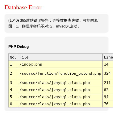
Database Error
(1040) 365建站错误警告：连接数据库失败，可能的原
因：1、数据库密码不对; 2、mysql未启动。
PHP Debug
No.
File
Line
1
/index.php
14
2
/source/function/function_extend.php
324
3
/source/class/jzmysql.class.php
211
4
/source/class/jzmysql.class.php
62
5
/source/class/jzmysql.class.php
94
6
/source/class/jzmysql.class.php
76