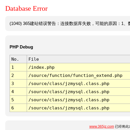
Database Error
(1040) 365建站错误警告：连接数据库失败，可能的原因：1、数
PHP Debug
No.
File
1
/index.php
2
/source/function/function_extend.php
3
/source/class/jzmysql.class.php
4
/source/class/jzmysql.class.php
5
/source/class/jzmysql.class.php
6
/source/class/jzmysql.class.php
www.365jz.com
已经将此