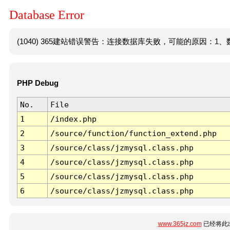
Database Error
(1040) 365建站错误警告：连接数据库失败，可能的原因：1、数
PHP Debug
No.
File
1
/index.php
2
/source/function/function_extend.php
3
/source/class/jzmysql.class.php
4
/source/class/jzmysql.class.php
5
/source/class/jzmysql.class.php
6
/source/class/jzmysql.class.php
www.365jz.com
已经将此