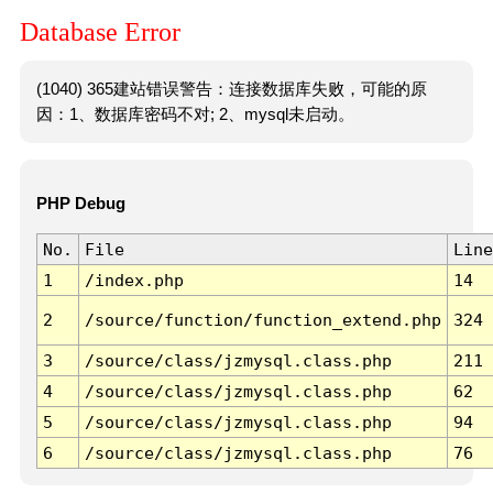
Database Error
(1040) 365建站错误警告：连接数据库失败，可能的原
因：1、数据库密码不对; 2、mysql未启动。
PHP Debug
No.
File
Line
1
/index.php
14
2
/source/function/function_extend.php
324
3
/source/class/jzmysql.class.php
211
4
/source/class/jzmysql.class.php
62
5
/source/class/jzmysql.class.php
94
6
/source/class/jzmysql.class.php
76