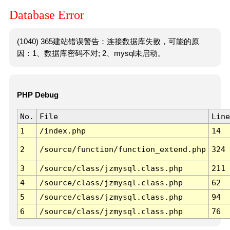
Database Error
(1040) 365建站错误警告：连接数据库失败，可能的原
因：1、数据库密码不对; 2、mysql未启动。
PHP Debug
No.
File
Line
1
/index.php
14
2
/source/function/function_extend.php
324
3
/source/class/jzmysql.class.php
211
4
/source/class/jzmysql.class.php
62
5
/source/class/jzmysql.class.php
94
6
/source/class/jzmysql.class.php
76