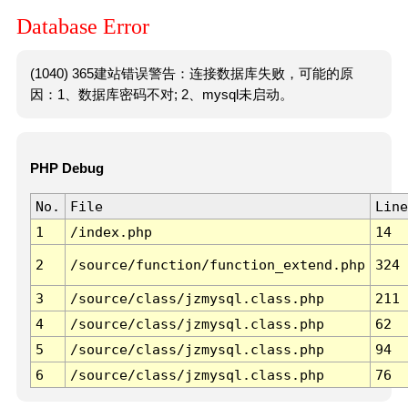
Database Error
(1040) 365建站错误警告：连接数据库失败，可能的原
因：1、数据库密码不对; 2、mysql未启动。
PHP Debug
No.
File
Line
1
/index.php
14
2
/source/function/function_extend.php
324
3
/source/class/jzmysql.class.php
211
4
/source/class/jzmysql.class.php
62
5
/source/class/jzmysql.class.php
94
6
/source/class/jzmysql.class.php
76