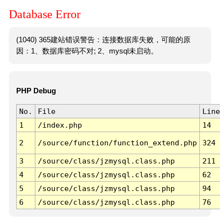
Database Error
(1040) 365建站错误警告：连接数据库失败，可能的原
因：1、数据库密码不对; 2、mysql未启动。
PHP Debug
No.
File
Line
1
/index.php
14
2
/source/function/function_extend.php
324
3
/source/class/jzmysql.class.php
211
4
/source/class/jzmysql.class.php
62
5
/source/class/jzmysql.class.php
94
6
/source/class/jzmysql.class.php
76