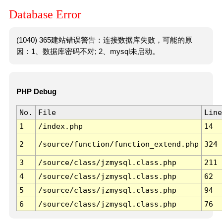
Database Error
(1040) 365建站错误警告：连接数据库失败，可能的原
因：1、数据库密码不对; 2、mysql未启动。
PHP Debug
No.
File
Line
1
/index.php
14
2
/source/function/function_extend.php
324
3
/source/class/jzmysql.class.php
211
4
/source/class/jzmysql.class.php
62
5
/source/class/jzmysql.class.php
94
6
/source/class/jzmysql.class.php
76