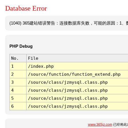
Database Error
(1040) 365建站错误警告：连接数据库失败，可能的原因：1、数
PHP Debug
No.
File
1
/index.php
2
/source/function/function_extend.php
3
/source/class/jzmysql.class.php
4
/source/class/jzmysql.class.php
5
/source/class/jzmysql.class.php
6
/source/class/jzmysql.class.php
www.365jz.com
已经将此