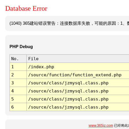
Database Error
(1040) 365建站错误警告：连接数据库失败，可能的原因：1、数
PHP Debug
No.
File
1
/index.php
2
/source/function/function_extend.php
3
/source/class/jzmysql.class.php
4
/source/class/jzmysql.class.php
5
/source/class/jzmysql.class.php
6
/source/class/jzmysql.class.php
www.365jz.com
已经将此