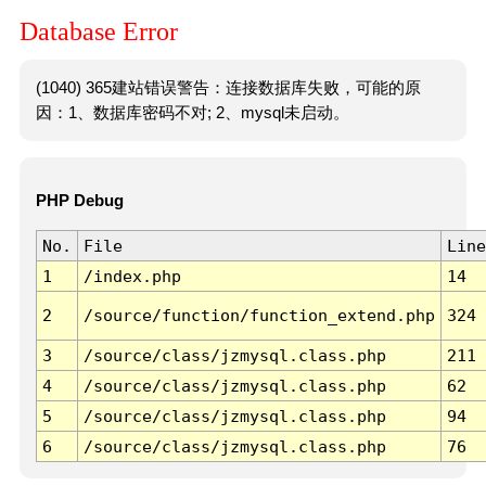
Database Error
(1040) 365建站错误警告：连接数据库失败，可能的原
因：1、数据库密码不对; 2、mysql未启动。
PHP Debug
No.
File
Line
1
/index.php
14
2
/source/function/function_extend.php
324
3
/source/class/jzmysql.class.php
211
4
/source/class/jzmysql.class.php
62
5
/source/class/jzmysql.class.php
94
6
/source/class/jzmysql.class.php
76