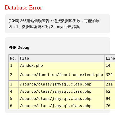
Database Error
(1040) 365建站错误警告：连接数据库失败，可能的原
因：1、数据库密码不对; 2、mysql未启动。
PHP Debug
No.
File
Line
1
/index.php
14
2
/source/function/function_extend.php
324
3
/source/class/jzmysql.class.php
211
4
/source/class/jzmysql.class.php
62
5
/source/class/jzmysql.class.php
94
6
/source/class/jzmysql.class.php
76